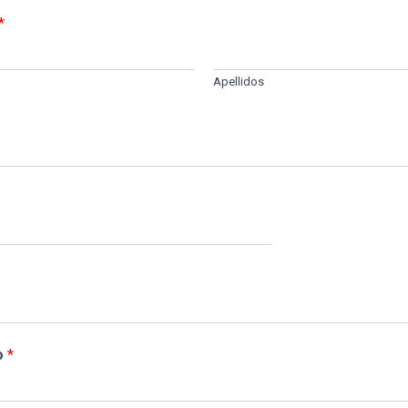
*
Apellidos
o
*