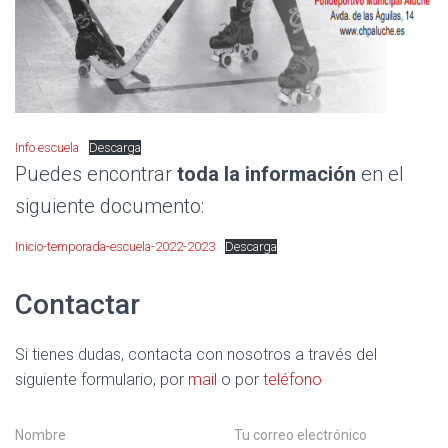
Info escuela
Descarga
Puedes encontrar
toda la información
en el
siguiente documento:
Inicio-temporada-escuela-2022-2023
Descarga
Contactar
Si tienes dudas, contacta con nosotros a través del
siguiente formulario, por
mail
o por
teléfono
N
E
a
m